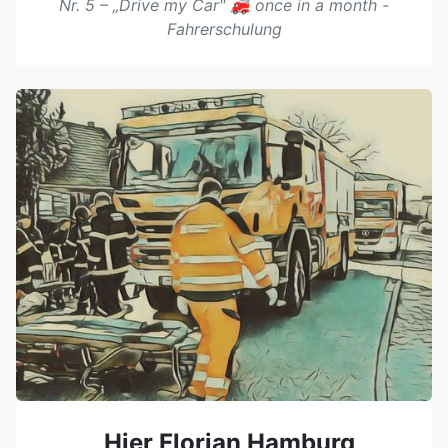
Nr. 5 – „Drive my Car" 🚒 once in a month -
Fahrerschulung
„Hier Florian Hamburg