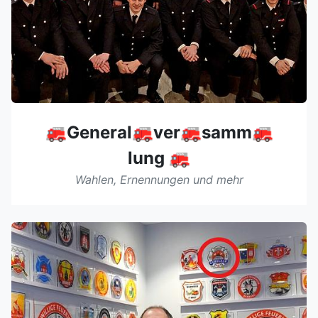
🚒General🚒ver🚒samm🚒
lung 🚒
Wahlen, Ernennungen und mehr